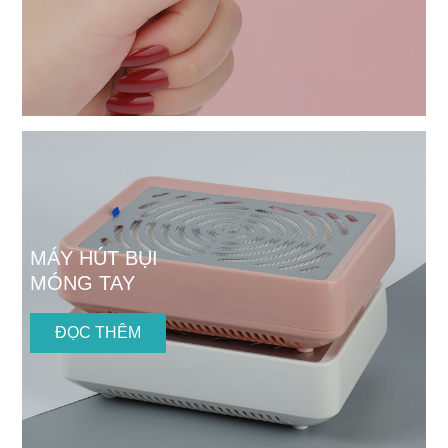
MÁY HÚT BỤI
MÓNG TAY
ĐỌC THÊM