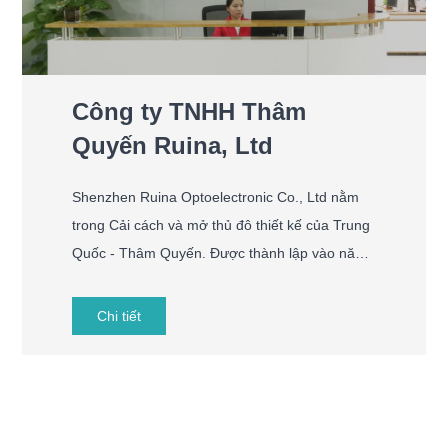
Công ty TNHH Thâm
Quyến Ruina, Ltd
Shenzhen Ruina Optoelectronic Co., Ltd nằm
trong Cải cách và mở thủ đô thiết kế của Trung
Quốc - Thâm Quyến. Được thành lập vào năm
2014, là một công ty công cụ làm đẹp móng tay
chuyên nghiệp. Chúng tôi có RNINA Holding
Chi tiết
Group, công ty cam kết dẫn đèn móng tay và
máy khoan móng tay, bộ sưu tập bụi móng tay,
dụng cụ hỗ trợ móng tay, hộp khử trùng, v.v.
trên R & D, sản xuất và bán hàng.