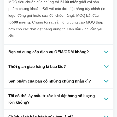
MOQ tiêu chuẩn của chúng tôi là
100 miếng
đối với sản
phẩm chứng khoán. Đối với các đơn đặt hàng tùy chỉnh (in
logo, đóng gói hoặc sửa đổi chức năng), MOQ bắt đầu
từ
500 miếng
. Chúng tôi rất sẵn lòng cung cấp MOQ thấp
hơn cho các đơn đặt hàng dùng thử lần đầu - chỉ cần yêu
cầu!
Bạn có cung cấp dịch vụ OEM/ODM không?
Vâng, hoàn toàn. Chúng tôi cung cấp đầy đủ
OEM/ODM
dịch
Thời gian giao hàng là bao lâu?
vụ - từ xây dựng thương hiệu tùy chỉnh (logo trên sản phẩm
+ bao bì) đến thiết kế sản phẩm hoàn chỉnh và phát triển
Đối với sản phẩm có sẵn:
7–10 ngày
. Đối với các đơn đặt
Sản phẩm của bạn có những chứng nhận gì?
chức năng. Của chúng tôi
Hơn 10 kỹ sư R&D
hợp tác chặt
hàng tùy chỉnh:
15–20 ngày
sau khi phê duyệt mẫu. Chúng
chẽ với bạn để biến tầm nhìn của bạn thành hiện thực.
tôi cũng cung cấp các tùy chọn vận chuyển nhanh cho các
Sản phẩm của chúng tôi được chứng nhận với
CE, ROHS,
Tôi có thể lấy mẫu trước khi đặt hàng số lượng
đơn hàng khẩn cấp.
UL, KC, PSE, FCC, DOE và CEC
— bao gồm các thị trường
lớn không?
lớn bao gồm Bắc Mỹ, Châu Âu, Nhật Bản và Hàn Quốc.
Giấy chứng nhận có sẵn theo yêu cầu.
Có, mẫu có sẵn. Chúng tôi hỗ trợ cả hai
mẫu chứng
Chính sách bảo hành của bạn là gì?