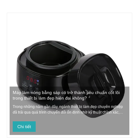
Máy làm nóng bằng sáp có trở thành tiêu chuẩn cốt lõi
trong thiết bị làm đẹp hiện đại không?
Trong những năm gần đây, ngành thiết bị làm đẹp chuyên nghiệp
đã trải qua quá trình chuyển đổi ổn định nhờ kỹ thuật chính xác,
thiết kế lấy người dùng làm trung tâm và các yêu cầu ngày càng
tăng của thẩm mỹ viện. Trong số những công cụ thiết yếu nhất
Chi tiết
trong quá trình phát triển này, Wax Heater đã trở...